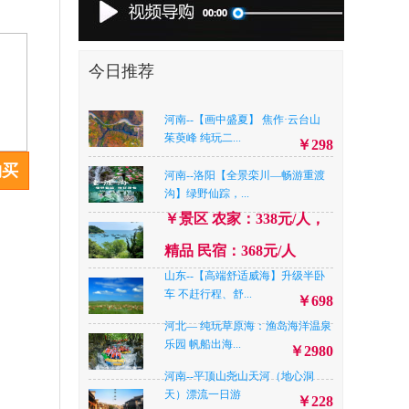
今日推荐
河南--【画中盛夏】 焦作·云台山
茱萸峰 纯玩二...
￥298
购买
河南--洛阳【全景栾川—畅游重渡
沟】绿野仙踪，...
￥景区 农家：338元/人，
精品 民宿：368元/人
山东--【高端舒适威海】升级半卧
车 不赶行程、舒...
￥698
河北— 纯玩草原海：渔岛海洋温泉
乐园 帆船出海...
￥2980
河南--平顶山尧山天河（地心洞
天）漂流一日游
￥228