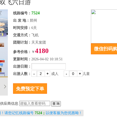
江双飞六日游
7524
线路编号：
出 发 地：
郑州
时间安排：
6天
交通方式：
飞机
团期计划：
天天发团
微信扫码
4180
参考价格：
￥
更新时间：
2026-04-02 10:18:51
出游日期：
-
+
-
+
出游人数：
成人
儿童
供应商信息
期！请您记忆线路编号
7524；
以便客服为您优惠呦！