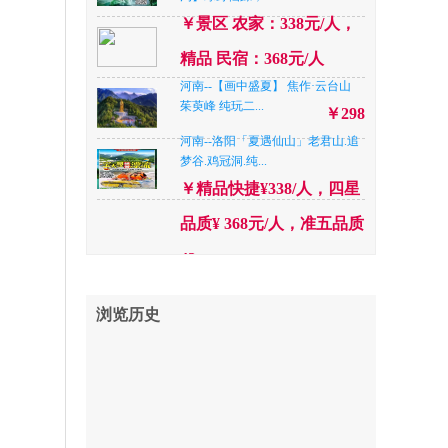
￥精品快捷¥338/人，四星
￥景区 农家：338元/人，
品质¥ 368元/人，准五品质
精品 民宿：368元/人
42
河南--【画中盛夏】 焦作·云台山
河南--【夏日出逃，清凉一夏】洛
茱萸峰 纯玩二...
￥298
阳白云山+老君山...
￥298
河南--洛阳「夏遇仙山」老君山.追
山东--「吹海边的风」日照 ·快艇登
梦谷.鸡冠洞.纯...
小“济州岛I...
￥298
￥精品快捷¥338/人，四星
江苏--【盛夏南京】牛首山.大屠杀
品质¥ 368元/人，准五品质
纪念馆.鸡鸣寺...
￥338
42
湖北--【坐着游轮进重庆】船游长
江：连续坐8个小...
河南--南阳【“央妈”推荐 暑期玩水
￥899
新去处 升级...
￥398
浏览历史
陕西--【古韵西安399元】兵马俑
+驼铃演出+古城烽...
浙江--【越来越好】普陀山+珞珈山
￥399
汽车三日游
河南--平顶山【一日游】国家4A级
￥平时980，清明节期间
尧山大峡谷漂流...
￥248
1080
厦门---【璀璨的厦门】厦门双飞五