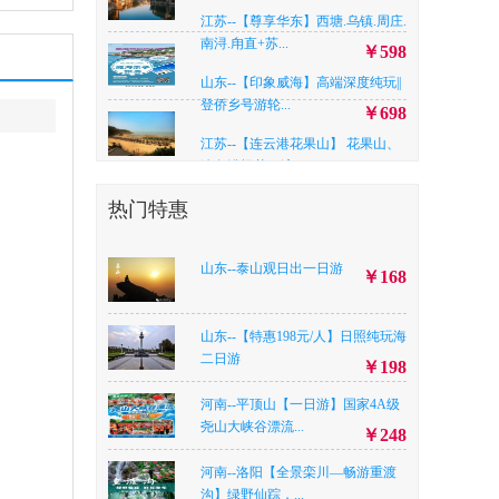
江苏--【尊享华东】西塘.乌镇.周庄.
南浔.甪直+苏...
￥598
山东--【印象威海】高端深度纯玩||
登侨乡号游轮...
￥698
江苏--【连云港花果山】 花果山、
连岛浴场苏马湾...
￥358
浙江--【越来越好】普陀山+珞珈山
热门特惠
汽车三日游
￥平时980，清明节期间
山东--泰山观日出一日游
￥168
1080
山东--【好享来·威海 含威至港湾壹
山东--【特惠198元/人】日照纯玩海
号游轮喂海鸥...
￥558
二日游
￥198
北京--【亲子游一价全含 不带钱包
河南--平顶山【一日游】国家4A级
游北京】北京火...
￥2080
尧山大峡谷漂流...
￥248
河南--洛阳「夏遇仙山」老君山.追
梦谷.鸡冠洞.纯...
河南--洛阳【全景栾川—畅游重渡
沟】绿野仙踪，...