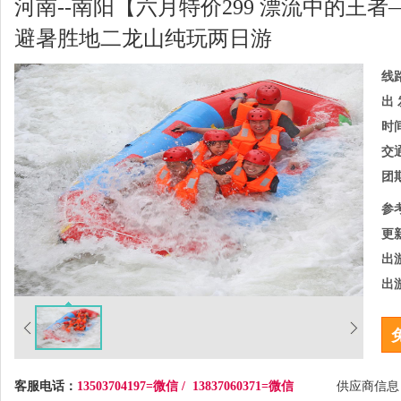
河南--南阳【六月特价299 漂流中的王
避暑胜地二龙山纯玩两日游
线
出 
时
交
团
参
更
出
出
客服电话：
13503704197=微信 / 13837060371=微信
供应商信