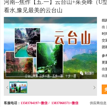
河南--焦作【五.一】云台山+茱萸峰（U
看水,豫见最美的云台山
线
出 
时
交
团
参
更
出
出
客服电话：
13503704197=微信 / 13837060371=微信
供应商信