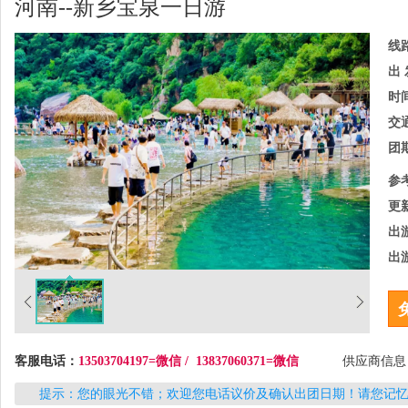
河南--新乡宝泉一日游
线
出 
时
交
团
参
更
出
出
客服电话：
13503704197=微信 / 13837060371=微信
供应商信
提示：您的眼光不错；欢迎您电话议价及确认出团日期！请您记