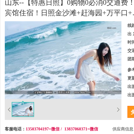
山东--【特惠日照】0购物0必消0交通费
宾馆住宿！日照金沙滩+赶海园+万平口+
线
出 
时
交
团
参
更
出
出
客服电话：
13503704197=微信 / 13837060371=微信
供应商信