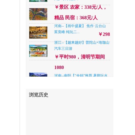
尧山大峡谷漂流...
￥248
￥景区 农家：338元/人，
江苏— 【至尊连云港亲子游】深度
纯玩连云港4A...
精品 民宿：368元/人
￥298
河南--【画中盛夏】 焦作·云台山
山东--【王牌青岛】青岛极地海洋
茱萸峰 纯玩二...
世界+动物园+青...
￥298
￥699
浙江--【越来越好】普陀山+珞珈山
日照— 【五星日照 纯玩海 坚决不
汽车三日游
推自费 】近海...
￥358
￥平时980，清明节期间
江苏— 【至尊连云港】5A花果山
1080
+5A连岛+5A大...
￥388
河南--南阳【“央妈”推荐 暑期玩水
新去处 升级...
河南--【画中盛夏】 焦作·云台山
￥398
茱萸峰 纯玩二...
￥298
河南--洛阳「夏遇仙山」老君山.追
浏览历史
梦谷.鸡冠洞.纯...
河南--《王者峡谷★全军出击》 信
￥精品快捷¥338/人，四星
阳金刚台峡谷漂...
￥238
品质¥ 368元/人，准五品质
河北--A线路：东太行 京娘湖两日
游/B线路：东...
42
￥A线路198，B线路218