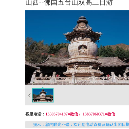
山西--佛国五台山双高三日游
客服电话：
13503704197=微信 / 13837060371=微信
提示：您的眼光不错；欢迎您电话议价及确认出团日