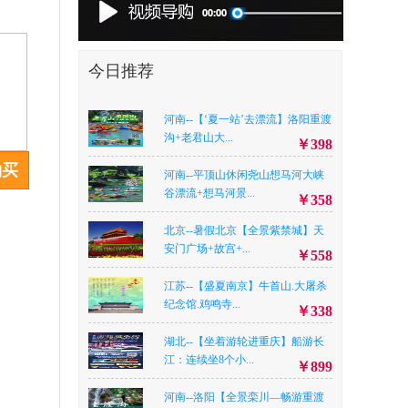
今日推荐
河南--【‘夏一站’去漂流】洛阳重渡
沟+老君山大...
￥398
购买
河南--平顶山休闲尧山想马河大峡
谷漂流+想马河景...
￥358
北京--暑假北京【全景紫禁城】天
安门广场+故宫+...
￥558
江苏--【盛夏南京】牛首山.大屠杀
纪念馆.鸡鸣寺...
￥338
湖北--【坐着游轮进重庆】船游长
江：连续坐8个小...
￥899
河南--洛阳【全景栾川—畅游重渡