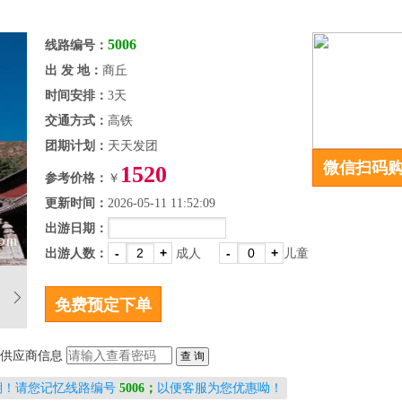
5006
线路编号：
出 发 地：
商丘
时间安排：
3天
交通方式：
高铁
团期计划：
天天发团
微信扫码
1520
参考价格：
￥
更新时间：
2026-05-11 11:52:09
出游日期：
-
+
-
+
出游人数：
成人
儿童
供应商信息
期！请您记忆线路编号
5006；
以便客服为您优惠呦！