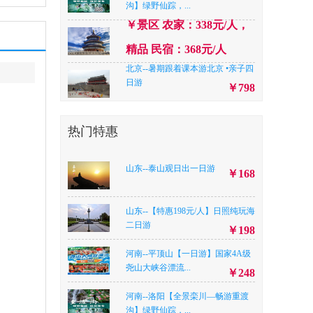
沟】绿野仙踪，...
￥景区 农家：338元/人，
精品 民宿：368元/人
北京--暑期跟着课本游北京 •亲子四
日游
￥798
陕西--【高品西安 】赠送演出《西
安千古情》+兵...
￥428
热门特惠
山西--【峡谷柔情】——山西长治♥
壶关八泉峡纯...
￥378
山东--泰山观日出一日游
￥168
山东--【趣海边·日照海洋公园➕灯
塔、世帆赛基...
￥298
山东--【特惠198元/人】日照纯玩海
山西--免门票【太行第一瀑】赤壁
二日游
￥198
悬流+太行五指山...
￥298
河南--平顶山【一日游】国家4A级
山东--【特惠198元/人】日照纯玩海
尧山大峡谷漂流...
￥248
二日游
￥198
河南--洛阳【全景栾川—畅游重渡
河南--平顶山【一日游】国家4A级
沟】绿野仙踪，...