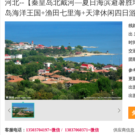
河北--【秦皇岛北戴河—夏日海滨避暑胜地
岛海洋王国+渔田七里海+天津休闲四日
线
出 
时
交
团
参
更
出
出
客服电话：
13503704197=微信 / 13837060371=微信
供应商信