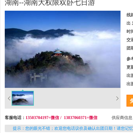
湖南--湖南大权限双卧七日游
线
出 
时
交
团
参
更
出
出
客服电话：
13503704197=微信 / 13837060371=微信
供应商信
提示：您的眼光不错；欢迎您电话议价及确认出团日期！请您记