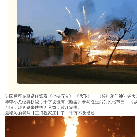
进
园
后
可
在
聚
贤
庄
观
看
《
七
侠
五
义
》
《
岳
飞
》
，
《
醉
打
蒋
门
神
》
等
大
等
李
小
龙
经
典
桥
段
，
十
字
坡
也
有
《
断
案
》
参
与
性
强
烈
的
民
俗
节
目
，
《
不
惧
，
观
各
路
豪
侠
拔
刀
义
举
，
过
江
湖
瘾
。
最
精
彩
的
就
属
【
三
打
祝
家
庄
】
了
，
千
万
不
要
错
过
！