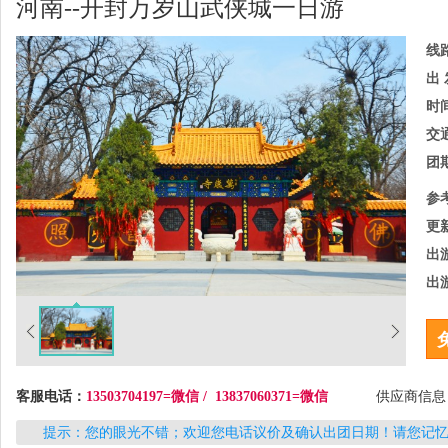
河南--开封万岁山武侠城一日游
线
出 
时
交
团
参
更
出
出
客服电话：
13503704197=微信 / 13837060371=微信
供应商信
提示：您的眼光不错；欢迎您电话议价及确认出团日期！请您记