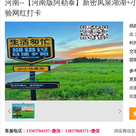
河南--【河南版阿勒泰】新密凤泉湖湖+小
验网红打卡
线
出 
时
交
团
参
更
出
出
客服电话：
13503704197=微信 / 13837060371=微信
供应商信