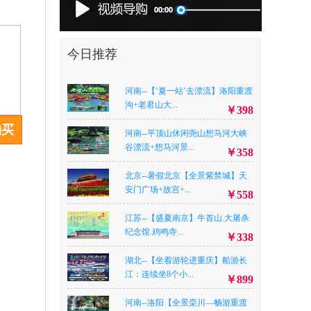
今日推荐
河南--【‘夏一站’去漂流】洛阳重渡
沟+老君山大...
￥398
购买
河南--平顶山休闲尧山想马河大峡
谷漂流+想马河景...
￥358
北京--暑假北京【全景紫禁城】天
安门广场+故宫+...
￥558
江苏--【盛夏南京】牛首山.大屠杀
纪念馆.鸡鸣寺...
￥338
湖北--【坐着游轮进重庆】船游长
江：连续坐8个小...
￥899
河南--洛阳【全景栾川—畅游重渡