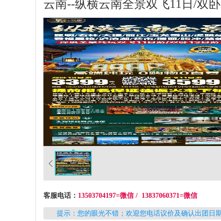
云南--纵横云南全景双飞11日/双卧
客服电话：
13503704197=微信 / 13837060371=微信
提示：您的眼光不错；欢迎您电话议价及确认出团日