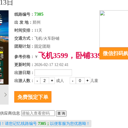
13日
7305
线路编号：
出 发 地：
郑州
时间安排：
11天
交通方式：
飞机/火车卧铺
团期计划：
固定团期
微信扫码
飞机3599，卧铺3399
参考价格：
￥
更新时间：
2026-02-17 12:02:41
出游日期：
-
+
-
+
出游人数：
成人
儿童
供应商信息
期！请您记忆线路编号
7305；
以便客服为您优惠呦！