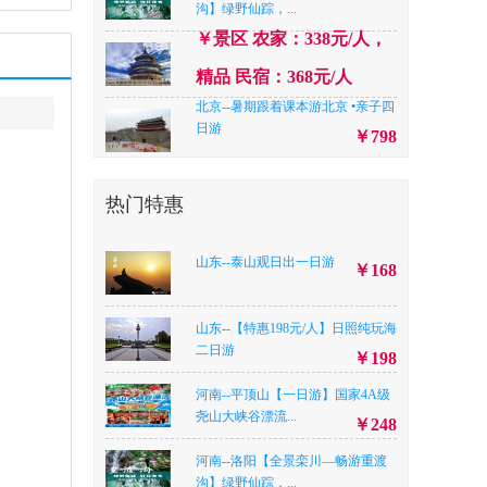
沟】绿野仙踪，...
￥景区 农家：338元/人，
精品 民宿：368元/人
北京--暑期跟着课本游北京 •亲子四
日游
￥798
陕西--【高品西安 】赠送演出《西
安千古情》+兵...
￥428
热门特惠
山西--【峡谷柔情】——山西长治♥
壶关八泉峡纯...
￥378
山东--泰山观日出一日游
￥168
山东--【趣海边·日照海洋公园➕灯
塔、世帆赛基...
￥298
山东--【特惠198元/人】日照纯玩海
山西--免门票【太行第一瀑】赤壁
二日游
￥198
悬流+太行五指山...
￥298
河南--平顶山【一日游】国家4A级
山东--【特惠198元/人】日照纯玩海
尧山大峡谷漂流...
￥248
二日游
￥198
河南--洛阳【全景栾川—畅游重渡
河南--平顶山【一日游】国家4A级
沟】绿野仙踪，...