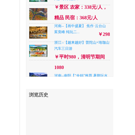
尧山大峡谷漂流...
￥248
￥景区 农家：338元/人，
江苏— 【至尊连云港亲子游】深度
纯玩连云港4A...
精品 民宿：368元/人
￥298
河南--【画中盛夏】 焦作·云台山
山东--【王牌青岛】青岛极地海洋
茱萸峰 纯玩二...
世界+动物园+青...
￥298
￥699
浙江--【越来越好】普陀山+珞珈山
日照— 【五星日照 纯玩海 坚决不
汽车三日游
推自费 】近海...
￥358
￥平时980，清明节期间
江苏— 【至尊连云港】5A花果山
1080
+5A连岛+5A大...
￥388
河南--南阳【“央妈”推荐 暑期玩水
新去处 升级...
河南--【画中盛夏】 焦作·云台山
￥398
茱萸峰 纯玩二...
￥298
河南--洛阳「夏遇仙山」老君山.追
浏览历史
梦谷.鸡冠洞.纯...
河南--《王者峡谷★全军出击》 信
￥精品快捷¥338/人，四星
阳金刚台峡谷漂...
￥238
品质¥ 368元/人，准五品质
河北--A线路：东太行 京娘湖两日
游/B线路：东...
42
￥A线路198，B线路218