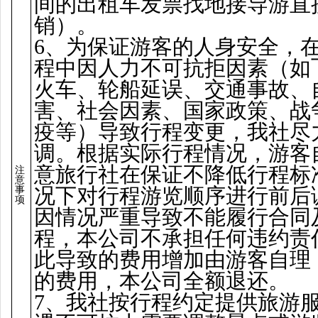
间的出租车发票找地接导游直
销）。
6、为保证游客的人身安全，
程中因人力不可抗拒因素（如
火车、轮船延误、交通事故、
害、社会因素、国家政策、战
疫等）导致行程变更，我社尽
调。根据实际行程情况，游客
意旅行社在保证不降低行程标
注
意
况下对行程游览顺序进行前后
事
项
因情况严重导致不能履行合同
程，本公司不承担任何违约责
此导致的费用增加由游客自理
的费用，本公司全额退还。
7、我社按行程约定提供旅游