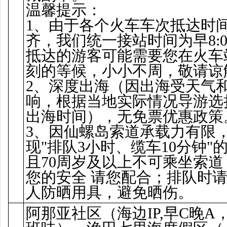
温馨提示：
1、由于各个火车车次抵达时
齐，我们统一接站时间为早8:
抵达的游客可能需要您在火车
刻的等候，小小不周，敬请谅
2、深度出海（因出海受天气
响，根据当地实际情况导游选
出海时间），无免票优惠政策
3、因仙螺岛索道承载力有限
现"排队3小时、缆车10分钟"
且70周岁及以上不可乘坐索道
您的安全 请您配合；排队时
人防晒用具，避免晒伤。
阿那亚社区（海边IP,早C晚A