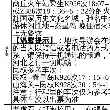
商丘火车站乘坐K926次18:07--
或Z386次18：36--5：22分
赴国家历史文化名城，驰名中
游休闲胜地--秦皇岛 晚住宿
上无餐饮
【温馨提示】
：地接导游会在
的当天以短信或者电话的方式
第
1
系，请保持手机通讯的畅通，
天
河北之行一切顺畅！
民权参考车次：
民权--秦皇岛K926次17：15--
山海关--民权K928次20：54--
注意：行程里的车次仅为参考
具体车次以出票为准
老虎石（赶海拾贝）→仙螺岛