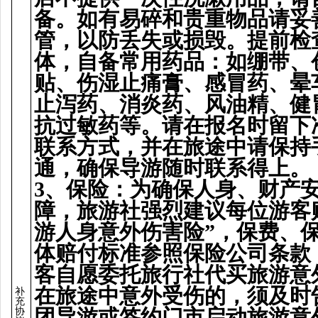
备
。如有易碎和
贵
重物品
请
妥
管，以防
丢
失或
损毁
。提前
检
体，自
备
常用
药
品：如
绷带
、
贴
、
伤
湿止痛膏、感冒
药
、
晕
止泻
药
、消炎
药
、
风
油精、健
抗
过
敏
药
等。
请
在
报
名
时
留下
联
系方式，并在旅途中
请
保持
通，确保
导
游随
时联
系得上。
3
、保
险
：
为
确保人身、
财产
障，旅游社
强
烈建
议
每位游客
游人身意外
伤
害
险
”
，保
费
、
体
赔
付
标
准参照保
险
公司条款
客自愿委托旅行社代
买
旅游意
在旅途中意外受
伤
的，
须
及
时
补
充
团导
游或
签约门
市启
动
旅游意
协