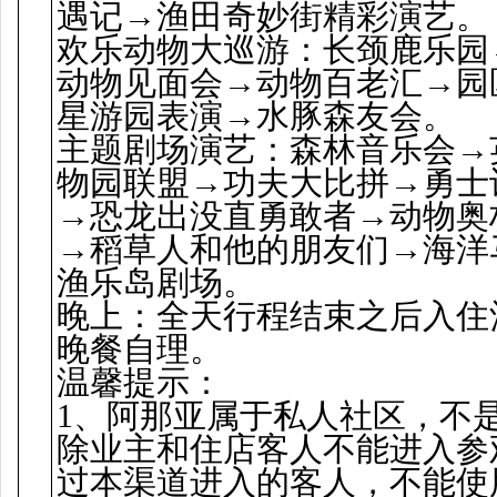
遇记→渔田奇妙街精彩演艺。
欢乐动物大巡游：长颈鹿乐园
动物见面会→动物百老汇→园区
星游园表演→水豚森友会。
主题剧场演艺：森林音乐会→
物园联盟→功夫大比拼→勇士
→恐龙出没直勇敢者→动物奥
→稻草人和他的朋友们→海洋
渔乐岛剧场。
晚上：全天行程结束之后入住
晚餐自理。
温馨提示：
1、阿那亚属于私人社区，不
除业主和住店客人不能进入参
过本渠道进入的客人，不能使