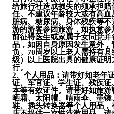
给
旅行社造成
损
失的
须
承担
赔
任。不建
议
年
龄较
大或有高血
脏
病、糖尿病、身体残疾等不
游的游客参
团
旅游，如
执
意参
前征得医生或家属子女同意并
品，如因自身原因
发
生意外，
负
。
70
周
岁
以上老人需持有
县
级
）以上医院出具的健康
证
明
行。
2
、个人用品：
请带
好如老年
证
、
军
官
证
、学生
证
、残疾
证
本等有效
证
件。
请带
好如旅游
晒霜、太阳帽、晴雨
伞
、墨
镜
鞋、插
头转换
器等个人用品，
店不提供一次性洗漱用品，
请