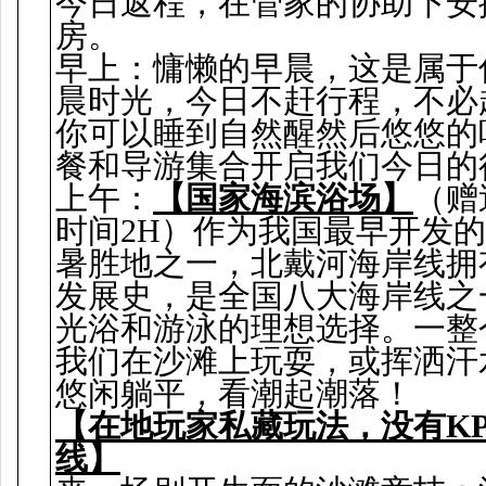
今日返程，在管家的协助下安
房。
早上：慵懒的早晨，这是属于
晨时光，今日不赶行程，不必
你可以睡到自然醒然后悠悠的
餐和导游集合开启我们今日的
上午：
【国家海滨浴场】
（赠
时间2H）作为我国最早开发
暑胜地之一，北戴河海岸线拥
发展史，是全国八大海岸线之
光浴和游泳的理想选择。一整
我们在沙滩上玩耍，或挥洒汗
悠闲躺平，看潮起潮落！
【在地玩家私藏玩法，没有KP
线】