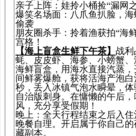
亲子上阵：娃拎小桶捡“漏网之
爆笑名场面：八爪鱼扒脸，海
偷袭
朋友圈杀手：拎着渔获拍“海鲜
宫格！
【海上盲盒生鲜下午茶】
战利
蚝、皮皮虾、海参、小螃蟹、
海鲜盲盒，用海水直接汽蒸，
间鲜雾爆舱，获将活海产泡白酒
秒，丢入冰镇气泡水瞬晕，体
自治版刺身。在慵懒的午后，
风，充分享受假期！
晚上：全天行程结束之后入住
晚餐自理。开启属于你自己的
藏副本。