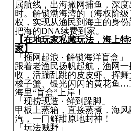
属航线，出海撒网捕鱼，深度
时。解锁渤海湾的（海权阶级
权，实现从渔民到海主的身份
把海的DNA续费到家。
【在地玩家私藏玩法，海上特
家】
「拖网起浪 · 解锁海洋盲盒」
跟着老渔民扬帆起航，渔网一
收，活蹦乱跳的皮皮虾、挥舞
梭子蟹、银光闪闪的黄花鱼…
海里“盲盒”上岸！
「现捞现造 · 鲜到跺脚」
甲板上蒸箱，直接蒸煮，海风
汽，一口鲜甜原地封神！
「玩法贼野」