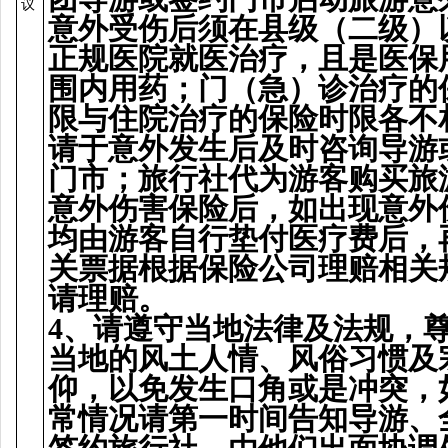
议
意外受
伤
后
须
在
县级
（二
级
）
正
规
医院就医治
疗
，且是医保
围
内用
药
；
门
（急）
诊
治
疗
的
限与住院治
疗
的保
险时
限各不
请
于意外
发
生后及
时
咨
询导
游
门
市；旅行社代
为
游客
购买
旅
意外
伤
害保
险
后，如出
现
意外
均由游客自行
垫
付医
疗费
后，
关票据根据保
险
公司理
赔
相关
请
理
赔
。
4
、
请
遵守当地法律及法
规
，
当地的
风
土人情、
风
俗
习惯
及
仰，以免
发
生口角或是冲突，
常情况
请
第一
时间
告知
导
游、