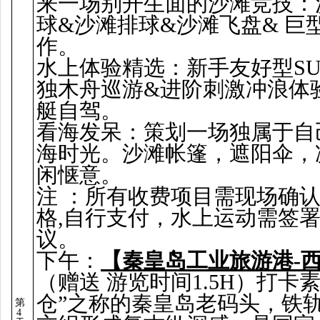
来一场别开生面的沙滩竞技：
球&沙滩排球&沙滩飞盘& 巨
作。
水上体验精选：新手友好型SU
独木舟巡游&进阶刺激冲浪体
艇自驾。
看海发呆：策划一场独属于自
海时光。沙滩帐篷，遮阳伞，
闲惬意。
注 ：所有收费项目需现场确
格,自行支付，水上运动需签
议。
下午：
【秦皇岛工业旅游港-
（赠送 游览时间1.5H）打卡
仓”之称的秦皇岛老码头，铁
第
4