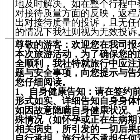
地及时解决。如在整个行程中
对接待质量方面的反映，返程
出对接待质量的投诉，且无任
的情况下我社则视为无效投诉
尊敬的游客：
欢
迎您在我司
报
本次旅游活
动
，
为
了确保您的
全
顺
利，我社特就旅行中
应
注
题
与安全事
项
，向您提示与告
您仔
细阅读
。
1
、自身健康告知：
请
在
签约
形式如
实
、
详细
告知自身身体
如因故意
隐瞒
自身健康状况、
殊情况（如
怀
孕或正在生病期
相关病史，所引
发
的一切后果
自行承担，旅行社不承担任何