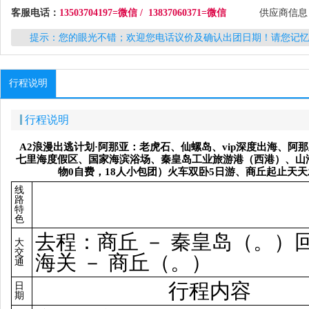
客服电话：
13503704197=微信 / 13837060371=微信
供应商信
提示：您的眼光不错；欢迎您电话议价及确认出团日期！请您记
行程说明
行程说明
A2
浪漫出逃
计
划
·
阿那
亚
：老虎石、仙螺
岛
、
vip
深度出海、阿那
七里海度假区、国家海
滨
浴
场
、秦皇
岛
工
业
旅游港（西港）、山
物
0
自
费
，
18
人小包
团
）火
车
双卧
5
日游、商丘起止天天
线
路
特
色
去程：商丘 － 秦皇岛（。）
大
交
海关 － 商丘（。）
通
行程内容
日
期