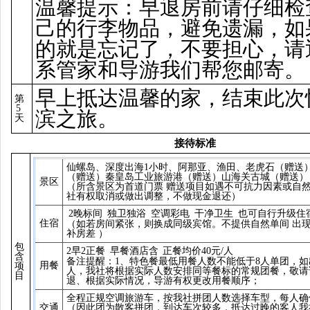
温馨提示：早退房前请仔细检
己的行李物品，避免遗漏，如
的就是忘记了，不要担心，请
系管家和导游我们帮您邮寄。
早上抵达温馨的家，结束此次
第
5
滨之旅。
天
接待标准
仙螺岛、深度出海1小时、阿那亚、渔田、老虎石（赠送
（赠送）秦皇岛工业旅游港（赠送）山海关古城（赠送）
景区
（所含景区为首道门票 赠送项目如遇不可抗力因素或自
社有权取消或做出调整，不做现金退还）
2晚标间
独卫独浴
空调彩电
干净卫生
也可自行升级住
住宿
（如若房间紧张，则换成同级宾馆。不提供自然单间 出
补房差 ）
包
2早2正餐
早餐酒店含
正餐均价40元/人
含
备注提醒：1、特色餐最低用餐人数不能低于8人单团，如
用餐
项
人，我社将根据实际人数安排同等餐标的常规团餐，敬请
目
退、根据实际情况，导游有权更改用餐顺序；
全程正规空调旅游车，按我社拼团人数选择车型，每人确
交通
（因此团为散客拼团，到达车次较多，抵达过晚的客人我