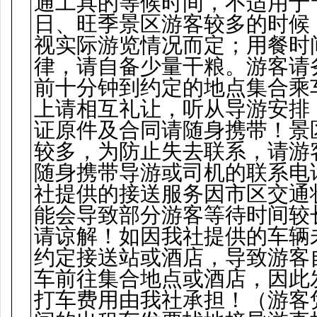
通工具的等候时间，不适用于
日、旺季景区游客较多的时候
视实际游览情况而定；用餐时
律，请自备少量干粮。游客请
前十分钟到约定的地点集合乘
上请相互礼让，听从导游安排
证原件及合同请随身携带！景
较多，为防止失去联系，请游
随身携带导游或司机的联系电
社提供的接送服务因市区交通
能会导致部分游客等待时间较
请谅解！如因我社提供的车辆
约定接送站或酒店，导致游客
车前往集合地点或酒店，因此
打车费用由我社承担！（游客