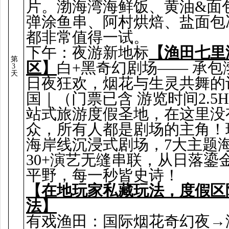
片。渤海湾海鲜饭、黄油&面
弹涂鱼串、阿村烘焙、盐面包
都非常值得一试。
下午：夜游新地标
【渔田七里
第
区】
白+黑奇幻剧场—— 承包
3
天
日夜狂欢，烟花与生灵共舞的
国｜（门票已含 游览时间2.5
站式旅游度假圣地，在这里没
众，所有人都是剧场的主角！
海岸线沉浸式剧场，7大主题
30+演艺无缝串联，从日落鎏
平野，每一秒皆史诗！
【在地玩家私藏玩法，度假区
法】
有戏渔田：国际烟花奇幻夜→