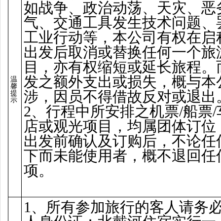
如战争、政治动荡、天灾、恶
气、交通工具发生技术问题、
工业行动等，本公司有权在启
出发后取消或替换任何一个旅
目，亦有权缩短或延长旅程。
发之额外支出或损失，概与本
温
馨
涉，因员不得借故反对或退出
提
示
2、行程中所安排之机票/船票/
店或观光项目，均属团体订位
出发前确认及订购后，不论任
下而未能使用者，概不退回任
项。
1、所有参加旅行的客人请务