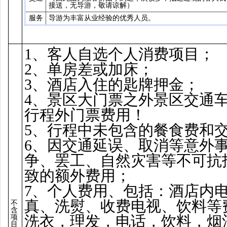
接送，无导游，敬请谅解）
服务
导游为丰富从业经验的优秀人员。
1、客人自选个人消费项目；
2、单房差或加床；
3、酒店入住的匙牌押金；
4、景区大门票之外景区交通
行程外门票费用！
5、行程中未包含的餐食费和
6、因交通延误、取消等意外
争、罢工、自然灾害等不可抗
致的额外费用；
7、个人费用、包括：酒店内
真、洗熨、收费电视、饮料等
不
含
洗衣，理发，电话，饮料，烟
项
目