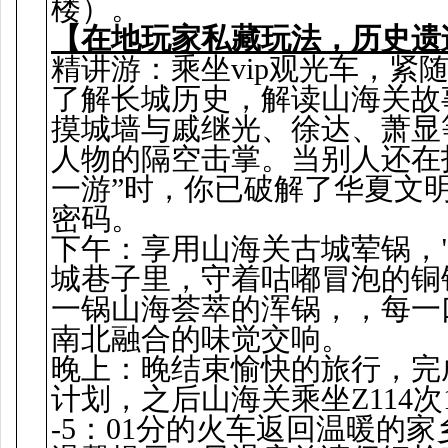
楼）。
【在地玩家私藏玩法，历史遗
精讲游：乘坐vip观光车，紧
了解长城历史，解读山海关故
摸城墙与戚继光、徐达、萧显
人物的隔空击掌。当别人还在
一游”时，你已破解了华夏文
密码。
下午：享用山海关古城荤锅，
城巷子里，守着咕嘟冒泡的铜
一锅山海荟萃的浑锅，，每一
南北融合的味觉交响。
晚上：晚结束愉快的旅行，完
计划，之后山海关乘坐Z114次19
-5：01分的火车返回温暖的家