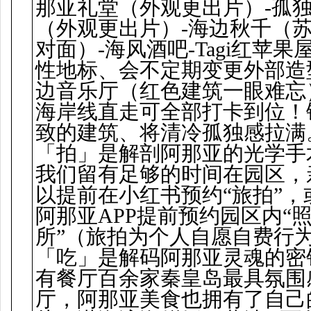
那亚礼堂（外观更出片）-孤
（外观更出片）-海边秋千（
对面）-海风酒吧-Tagi红苹果
性地标、会不定期变更外部造
边音乐厅（红色建筑一眼难忘
海岸线直走可全部打卡到位！
致的建筑、将清冷孤独感拉满
「拍」是解剖阿那亚的光学手
我们留有足够的时间在园区，
以提前在小红书预约“旅拍”，
阿那亚APP提前预约园区内“
所”（旅拍为个人自愿自费行
「吃」是解码阿那亚灵魂的密
有餐厅百余家秦皇岛最具氛围
厅，阿那亚美食也拥有了自己