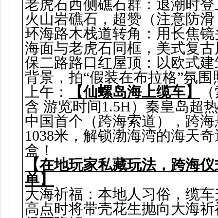
老虎石西侧礁石群：退潮时登
火山岩礁石，超赞（注意防滑
环海路木栈道转角：用长焦镜
海面与老虎石同框，美式复古
保二路路口红屋顶：以欧式建
背景，拍“假装在布拉格”氛围
上午：
【仙螺岛海上缆车】
（
含 游览时间1.5H）秦皇岛超热
中国首个（跨海索道），跨海
1038米，解锁渤海湾的海天
盒！
【在地玩家私藏玩法，跨海仪
单】
大海祈福：本地人习俗，缆车
高点时将带壳花生抛向大海祈