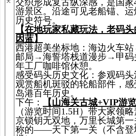
交织形成复古纵深感，是国家
天
游景区。沿途可见老船锚、运
历史符号。
【在地玩家私藏玩法，老码头
因蓝】
西港超美坐标地：海边火车站
邮局→海誓塔栈道漫步→甲码
年工厂咖啡馆休憩。
感受码头历史文化：参观码头
观赏船机斑驳的轮船部件，感
岛港百年历史。
下午：
【山海关古城+VIP游
（游览时间1.5H）带大家领略
京锁钥无双地，万里长城第一
称的——天下第一关（不含登