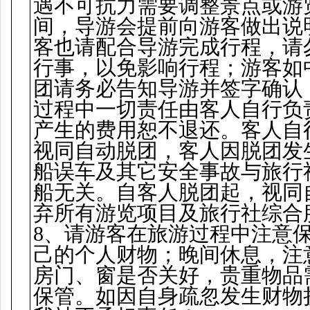
遇不可抗力需要调整景点或游
间，导游会提前向游客做出说
客也请配合导游完成行程，请
行事，以免影响行程；游客如
团请务必告知导游并签字确认
过程中一切责任由客人自行负
产生的费用恕不退还。客人自
视同自动脱团，客人因脱团发
船误车及其它安全事故与旅行
船无关。自客人脱团起，视同
弃所有游览项目及旅行社综合
8、请游客在旅游过程中注意
己的个人财物；晚间休息，注
房门、窗是否关好，贵重物品
保管。如因自身疏忽发生财物