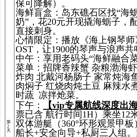
保可降解）。
海鲜盲盒：岛东礁石区找“海
奶”，花20元开现撬海蛎子，
直接刺身。
心情限定：播放《海上钢琴师
OST，让1900的琴声与浪声
中午：享用老码头“海鲜融合菜
菜单：招牌香辣蟹 杂粮渤海虾
炸肉 北戴河杨肠子 家常炖海
肉焖子 红烧肉炖土豆 麻辣水
时蔬
凉拌炝菜。
下午：
【vip专属航线深度出
票已含 航行时间1H）乘坐12
双体游艇（360°环形观景甲
第
2
船长+安全向导+私厨三人组
天