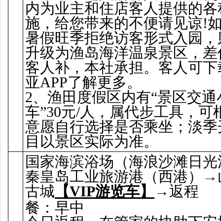
内为业主和住店客人提供的各
施，给您带来的不便请见谅!
暑假旺季拒绝访客形式入园，
升级为渔岛海洋温泉景区，差
客人补，本社承担。客人可下
亚APP了解更多。
2、渔田度假区内有“景区交通
车”30元/人，属代步工具，可
意愿自行选择是否乘坐；淡季
目以景区实际为准。
国家海滨浴场（海浪沙滩日光
秦皇岛工业旅游港（西港）→
古城
【VIP游览车】
→返程
餐：早中