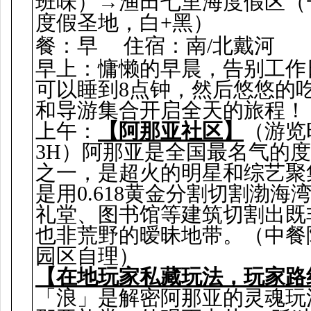
班味）→渔田七里海度假区（
度假圣地，白+黑）
餐：早
住宿：南/北戴河
早上：慵懒的早晨，告别工作
可以睡到8点钟，然后悠悠的
和导游集合开启全天的旅程！
上午：
【阿那亚社区】
（游览
3H）阿那亚是全国最名气的
之一，是超火的明星和综艺聚
是用0.618黄金分割切割渤海
礼堂、图书馆等建筑切割出既
也非荒野的暧昧地带。（中餐
园区自理）
【在地玩家私藏玩法，玩家路
「浪」是解密阿那亚的灵魂玩