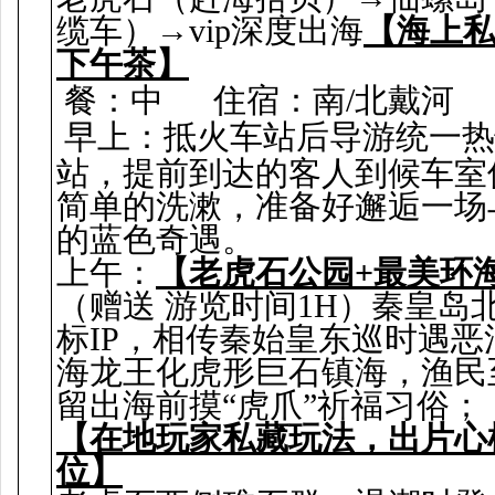
缆车）→vip深度出海
【海上
下午茶】
餐：中
住宿：南/北戴河
早上：抵火车站后导游统一热
站，提前到达的客人到候车室
简单的洗漱，准备好邂逅一场
的蓝色奇遇。
上午：
【老虎石公园+最美环
（赠送 游览时间1H）秦皇岛
标IP，相传秦始皇东巡时遇恶
海龙王化虎形巨石镇海，渔民
留出海前摸“虎爪”祈福习俗；
【在地玩家私藏玩法，出片心
位】