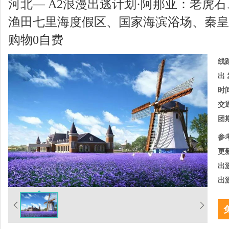
河北— A2浪漫出逃计划·阿那亚：老虎石
渔田七里海度假区、国家海滨浴场、秦皇
购物0自费
线
出 
时
交
团
参
更
出
出