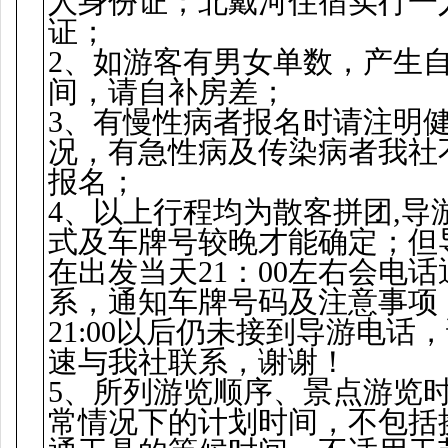
人身份证；北戴河住宿实行一
证；
2、如游客有男女单数，产生
间，请自补房差；
3、有慢性病者报名时请注明
况，有急性病及传染病者我社
报名；
4、以上行程均为散客拼团,导
式及车牌号较晚才能确定；但
在出发当天21：00左右会电话
系，通知车牌号码及注意事项
21:00以后仍未接到导游电话
速与我社联系，谢谢！
5、所列游览顺序、景点游览
常情况下的计划时间，不包括