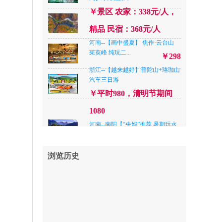
￥景区 农家：338元/人，
湖南--【奢品张家界】 张家界六日
游
￥火车2680，高铁3680
精品 民宿：368元/人
河南--【画中盛夏】 焦作·云台山
河南--焦作【云台奇峡】爱情峡谷
茱萸峰 纯玩二...
—青龙峡纯玩一...
￥298
￥188
浙江--【越来越好】普陀山+珞珈山
江苏--【盛夏南京】牛首山.大屠杀
汽车三日游
纪念馆.鸡鸣寺...
￥338
￥平时980，清明节期间
河南--南阳【“央妈”推荐 暑期玩水
1080
新去处 升级...
￥398
河南--南阳【“央妈”推荐 暑期玩水
新去处 升级...
陕西--【高品西安 】赠送演出《西
￥398
安千古情》+兵...
￥428
河南--洛阳「夏遇仙山」老君山.追
浏览历史
梦谷.鸡冠洞.纯...
湖南--韶山 长沙 桂林半卧纯玩五日
￥精品快捷¥338/人，四星
游
￥798
品质¥ 368元/人，准五品质
山东--【高端舒适威海】升级半卧
车 不赶行程、舒...
￥698
42