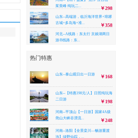
茱萸峰 纯玩二...
￥298
山东--高端游，临沂海洋世界+琅琊
古城+多岛海+准...
￥358
河北--A线路：东太行 京娘湖两日
游/B线路：东...
￥A线路198，B线路218
热门特惠
江苏— 【至尊连云港】5A花果山
+5A连岛+5A大...
￥388
河南--焦作【中国版“仙本那”——
山东--泰山观日出一日游
￥168
峰林峡】碧水...
￥198
山东--泰山观日出一日游
￥168
山东--【特惠198元/人】日照纯玩海
二日游
￥198
河南--平顶山【一日游】国家4A级
河南--平顶山【一日游】国家4A级
尧山大峡谷漂流...
￥248
尧山大峡谷漂流...
￥248
山东--【特惠198元/人】日照纯玩海
河南--洛阳【全景栾川—畅游重渡
二日游
￥198
沟】绿野仙踪，...