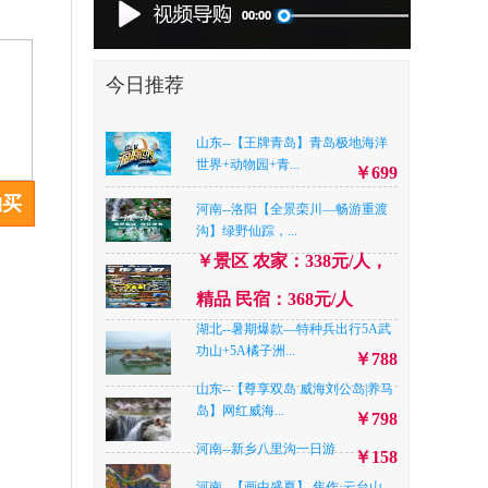
今日推荐
山东--【王牌青岛】青岛极地海洋
世界+动物园+青...
￥699
购买
河南--洛阳【全景栾川—畅游重渡
沟】绿野仙踪，...
￥景区 农家：338元/人，
精品 民宿：368元/人
湖北--暑期爆款—特种兵出行5A武
功山+5A橘子洲...
￥788
山东--【尊享双岛 威海刘公岛|养马
岛】网红威海...
￥798
河南--新乡八里沟一日游
￥158
河南--【画中盛夏】 焦作·云台山