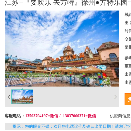
江苏--『要欢乐 去方特』徐州●方特乐园
线
出 
时
交
团
参
更
出
出
客服电话：
13503704197=微信 / 13837060371=微信
供应商信
提示：您的眼光不错；欢迎您电话议价及确认出团日期！请您记