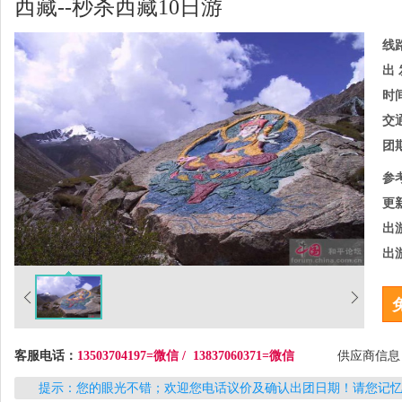
西藏--秒杀西藏10日游
线
出 
时
交
团
参
更
出
出
客服电话：
13503704197=微信 / 13837060371=微信
供应商信
提示：您的眼光不错；欢迎您电话议价及确认出团日期！请您记